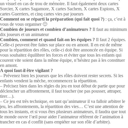
un visuel en cas de trou de mémoire. Il faut également deux cartes
Sorcier, X cartes Sagamore, X cartes Sachem, X cartes Espions, X
cartes Guerriers, et cinq cartes vies par joueurs
Comment on se réparti la préparation (qui fait quoi ?)
: ça, c’est à
vous de vous organiser 🙂
Combien de joueurs et combien d’animateurs ?
Il faut au minimum
dix joueurs et un animateur
Combien, comment et quand fait-on les équipes ?
Il faut 2 équipes.
Celle-ci peuvent être faites sur place ou en amont. Il en est de même
pour la répartition des rôles, celle-ci doit être annoncée en équipe. Si
vous souhaitez équilibrer les forces et éviter que tous les enfants qui
courent vite soient dans la même équipe, n’hésitez pas à les constituer
en amont.
A quoi faut-il être vigilant ?
– Prévenez bien les joueurs que les rôles doivent rester secrets. Si les
enfants vendent la mèche, recommencez la répartition.
– Précisez bien dans les règles du jeu en tout début de partie que pour
déclencher un affrontement, il faut toucher (ne pas pousser, attraper,
tirer…).
– Ce jeu est très technique, en tant qu’animateur il va falloir arbitrer le
jeu, les affrontements, la répartition des vies… C’est une attention de
tous les instants, et si vous êtes plusieurs animateurs, il faudra que tout
le monde ouvre l’œil pour aider l’animateur référent de l’animation à
trancher en cas d conflit (sans empiéter sur son rôle d’arbitre).