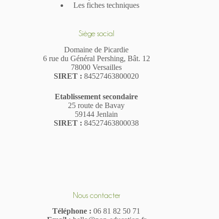
Les fiches techniques
Siège social
Domaine de Picardie
6 rue du Général Pershing, Bât. 12
78000 Versailles
SIR
ET
:
84527463800020
Etablissement secondaire
25 route de Bavay
59144 Jenlain
SIRET :
84527463800038
Nous contacter
Téléphone :
06 81 82 50 71