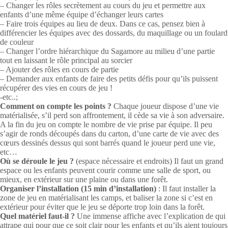
– Changer les rôles secrètement au cours du jeu et permettre aux
enfants d’une même équipe d’échanger leurs cartes
– Faire trois équipes au lieu de deux. Dans ce cas, pensez bien à
différencier les équipes avec des dossards, du maquillage ou un foulard
de couleur
– Changer l’ordre hiérarchique du Sagamore au milieu d’une partie
tout en laissant le rôle principal au sorcier
– Ajouter des rôles en cours de partie
– Demander aux enfants de faire des petits défis pour qu’ils puissent
récupérer des vies en cours de jeu !
-etc..;
Comment on compte les points ?
Chaque joueur dispose d’une vie
matérialisée, s’il perd son affrontement, il cède sa vie à son adversaire.
A la fin du jeu on compte le nombre de vie prise par équipe. Il peu
s’agir de ronds découpés dans du carton, d’une carte de vie avec des
cœurs dessinés dessus qui sont barrés quand le joueur perd une vie,
etc…
Où se déroule le jeu ?
(espace nécessaire et endroits) Il faut un grand
espace ou les enfants peuvent courir comme une salle de sport, ou
mieux, en extérieur sur une plaine ou dans une forêt.
Organiser l’installation (15 min d’installation)
: Il faut installer la
zone de jeu en matérialisant les camps, et baliser la zone si c’est en
extérieur pour éviter que le jeu se déporte trop loin dans la forêt.
Quel matériel faut-il ?
Une immense affiche avec l’explication de qui
attrape qui pour que ce soit clair pour les enfants et qu’ils aient toujours