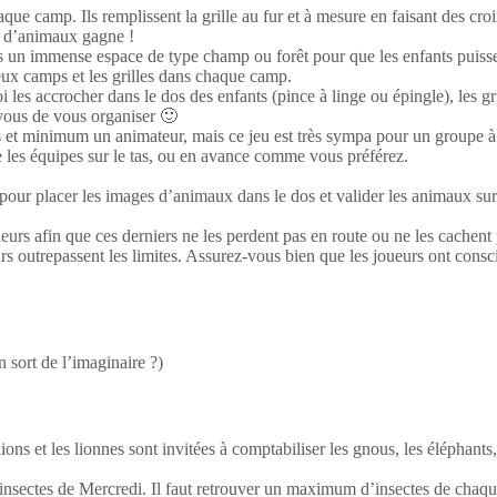
ue camp. Ils remplissent la grille au fur et à mesure en faisant des cr
lus d’animaux gagne !
 un immense espace de type champ ou forêt pour que les enfants puissent
 deux camps et les grilles dans chaque camp.
es accrocher dans le dos des enfants (pince à linge ou épingle), les gril
 vous de vous organiser 🙂
s et minimum un animateur, mais ce jeu est très sympa pour un groupe à
 les équipes sur le tas, ou en avance comme vous préférez.
 placer les images d’animaux dans le dos et valider les animaux sur la g
urs afin que ces derniers ne les perdent pas en route ou ne les cachent 
s outrepassent les limites. Assurez-vous bien que les joueurs ont conscie
 sort de l’imaginaire ?)
ns et les lionnes sont invitées à comptabiliser les gnous, les éléphants
insectes de Mercredi. Il faut retrouver un maximum d’insectes de chaqu