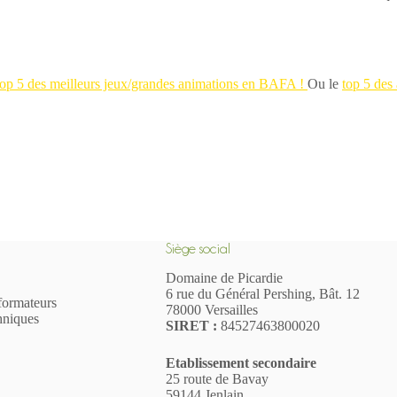
top 5 des meilleurs jeux/grandes animations en BAFA !
Ou le
top 5 des
Siège social
Domaine de Picardie
6 rue du Général Pershing, Bât. 12
formateurs
78000 Versailles
hniques
SIR
ET
:
84527463800020
Etablissement secondaire
25 route de Bavay
59144 Jenlain