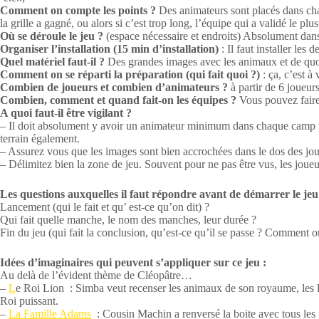
Comment on compte les points ?
Des animateurs sont placés dans chaq
la grille a gagné, ou alors si c’est trop long, l’équipe qui a validé le p
Où se déroule le jeu ?
(espace nécessaire et endroits) Absolument dans
Organiser l’installation (15 min d’installation)
: Il faut installer les
Quel matériel faut-il ?
Des grandes images avec les animaux et de quoi l
Comment on se réparti la préparation (qui fait quoi ?)
: ça, c’est à
Combien de joueurs et combien d’animateurs ?
à partir de 6 joueur
Combien, comment et quand fait-on les équipes ?
Vous pouvez faire
A quoi faut-il être vigilant ?
– Il doit absolument y avoir un animateur minimum dans chaque camp pour
terrain également.
– Assurez vous que les images sont bien accrochées dans le dos des joue
– Délimitez bien la zone de jeu. Souvent pour ne pas être vus, les joueur
Les questions auxquelles il faut répondre avant de démarrer le jeu
Lancement (qui le fait et qu’ est-ce qu’on dit) ?
Qui fait quelle manche, le nom des manches, leur durée ?
Fin du jeu (qui fait la conclusion, qu’est-ce qu’il se passe ? Comment on
Idées d’imaginaires qui peuvent s’appliquer sur ce jeu :
Au delà de l’évident thème de Cléopâtre…
–
L
e Roi Lion : Simba veut recenser les animaux de son royaume, les lio
Roi puissant.
–
La Famille Adams
: Cousin Machin a renversé la boite avec tous les 