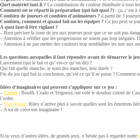
Quel matériel faut-il ?
La combinaison de couleur distribuée à tous les 
Comment on se réparti la préparation (qui fait quoi ?)
: ça, c’est à
Combien de joueurs et combien d’animateurs ?
à partir de 3 joueu
Combien, comment et quand fait-on les équipes ?
Ce jeu peut se jou
A quoi faut-il être vigilant ?
– Bien préciser la zone de jeu aux joueurs pour que ce ne soit pas dang
– Attention à vérifier que les progressions ne soient pas trop inégales. D
– Attention à ne pas mettre des couleurs trop semblables les une aux aut
Les questions auxquelles il faut répondre avant de démarrer le jeu
Lancement (qui le fait et qu’ est-ce qu’on dit) ?
Qui fait quelle manche, le nom des manches, leur durée ?
Fin du jeu (qui fait la conclusion, qu’est-ce qu’il se passe ? Comment on
Idées d’imaginaires qui peuvent s’appliquer sur ce jeu :
–
Casper
: Bouffi, Crado et Teigneux ont volé le doudou coloré de Cas
l’ordre.
–
Vice Versa
: Riley n’arrive plus à savoir quelles sont les émotions l
– A toi de créer ton imaginaire !
Si tu veux d’autres idées, de grands jeux, n’hésite pas à regarder notre