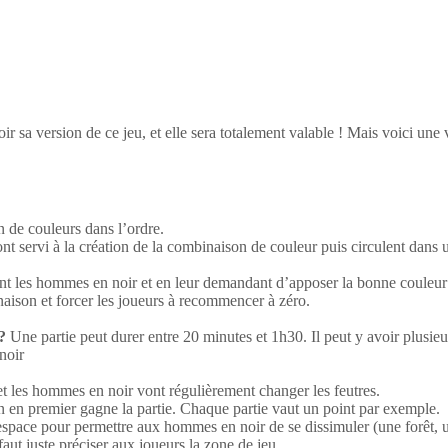
r sa version de ce jeu, et elle sera totalement valable ! Mais voici une 
n de couleurs dans l’ordre.
nt servi à la création de la combinaison de couleur puis circulent dans u
t les hommes en noir et en leur demandant d’apposer la bonne couleur à 
naison et forcer les joueurs à recommencer à zéro.
?
Une partie peut durer entre 20 minutes et 1h30. Il peut y avoir plusi
noir
 et les hommes en noir vont régulièrement changer les feutres.
 en premier gagne la partie. Chaque partie vaut un point par exemple.
d espace pour permettre aux hommes en noir de se dissimuler (une forêt,
 faut juste préciser aux joueurs la zone de jeu.