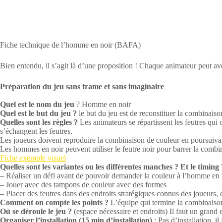
Fiche technique de l’homme en noir (BAFA)
Bien entendu, il s’agit là d’une proposition ! Chaque animateur peut avoi
Préparation du jeu sans trame et sans imaginaire
Quel est le nom du jeu
? Homme en noir
Quel est le but du jeu ?
le but du jeu est de reconstituer la combinaiso
Quelles sont les règles ?
Les animateurs se répartissent les feutres qui o
s’échangent les feutres.
Les joueurs doivent reproduire la combinaison de couleur en poursuivan
Les hommes en noir peuvent utiliser le feutre noir pour barrer la combi
Fiche exemple visuel
Quelles sont les variantes ou les différentes manches ? Et le timing 
– Réaliser un défi avant de pouvoir demander la couleur à l’homme en 
– Jouer avec des tampons de couleur avec des formes
– Placer des feutres dans des endroits stratégiques connus des joueurs,
Comment on compte les points ?
L’équipe qui termine la combinaison
Où se déroule le jeu ?
(espace nécessaire et endroits) Il faut un gran
Organiser l’installation (15 min d’installation)
: Pas d’installation, il